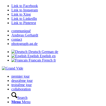
Link to Facebook
Link to Instagram
Link to Xing
Link to LinkedIn
Link to Pinterest
communiqué
Andreas Gerhardt
contact
photograph-ag.de
Deutsch
German
de
English
English
en
Français
French
fr
premier jour
deuxième jour
troisième jour
collaboration
Search
Menu
Menu