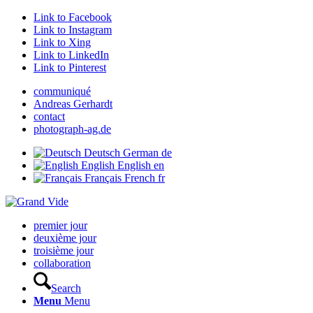
Link to Facebook
Link to Instagram
Link to Xing
Link to LinkedIn
Link to Pinterest
communiqué
Andreas Gerhardt
contact
photograph-ag.de
Deutsch
German
de
English
English
en
Français
French
fr
premier jour
deuxième jour
troisième jour
collaboration
Search
Menu
Menu