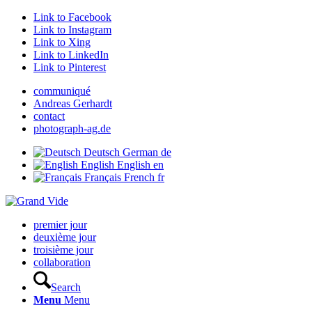
Link to Facebook
Link to Instagram
Link to Xing
Link to LinkedIn
Link to Pinterest
communiqué
Andreas Gerhardt
contact
photograph-ag.de
Deutsch
German
de
English
English
en
Français
French
fr
premier jour
deuxième jour
troisième jour
collaboration
Search
Menu
Menu