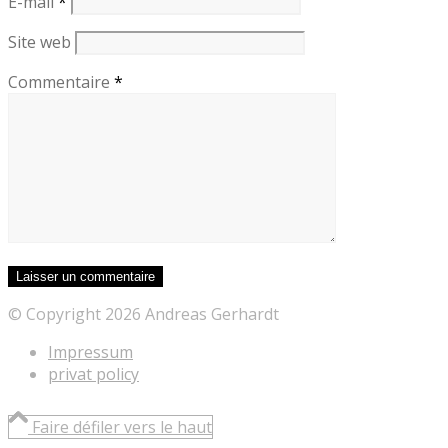
E-mail
*
Site web
Commentaire
*
© Copyright 2026 Andreas Gerhardt
Impressum
privat policy
Faire défiler vers le haut